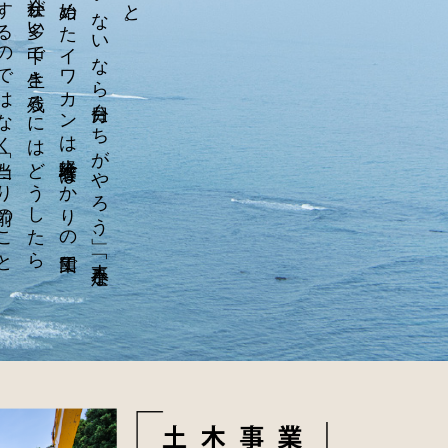
東日本大震災後の
復興に
お
い
て
「や
る
人が
い
な
い
な
ら
自分た
ち
が
や
ろ
う
」、
「人手不足な
ら
自分た
ち
が
人を
集め
よ
う
」と
始め
た
イ
ワ
カ
ン
は
未経験者ば
か
り
の
集団で
し
た
。
周り
に
古く
か
ら
の
会社が
多い
中で
生き
残る
に
は
ど
う
し
た
ら
い
い
か
を
考え
た
結果、
背伸び
を
す
る
の
で
は
な
く
「当た
り
前の
こ
と
を
確実に
行う