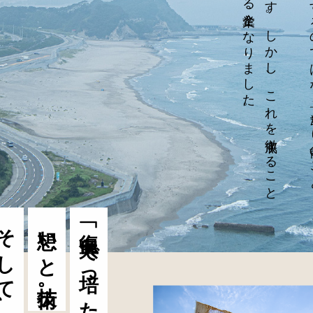
簡単な
よ
う
で
難し
い
こ
と
で
す
。
し
か
し
、
こ
れ
を
徹底す
る
こ
と
で
今も
な
お
選ば
れ
つ
づ
け
る
企業と
な
り
ま
し
た
して、
想いと技術。
「復興」で培った